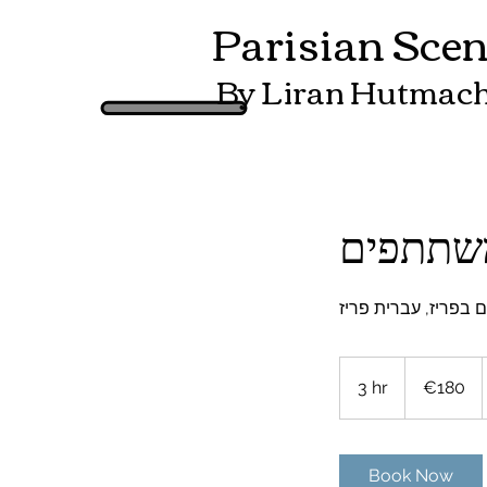
Parisian Sce
By Liran Hutmac
ם בפריז, עברית פריז
180
euros
3 hr
3
€180
h
r
Book Now